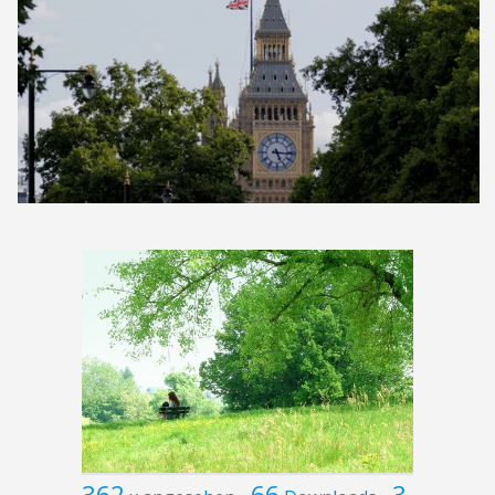
362
66
3