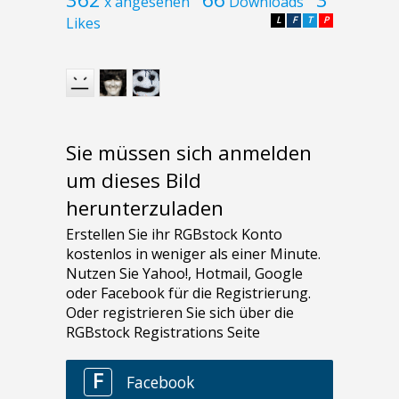
x angesehen
Downloads
Likes
L
F
T
P
Sie müssen sich anmelden
um dieses Bild
herunterzuladen