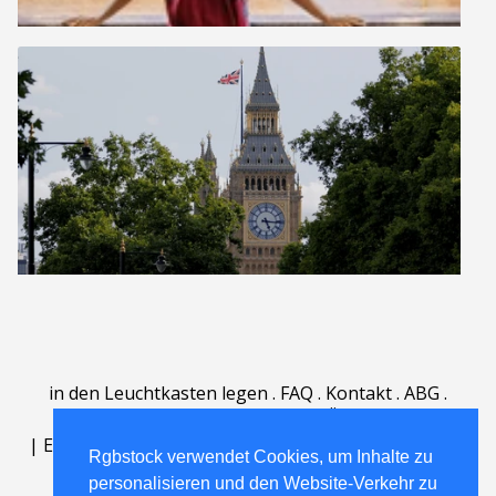
in den Leuchtkasten legen
.
FAQ
.
Kontakt
.
ABG
.
Nutzungsbedingungen
.
Über
.
|
English
|
Deutsch
|
Español
|
Polski
|
Português
|
Rgbstock verwendet Cookies, um Inhalte zu
Nederlands
|
personalisieren und den Website-Verkehr zu