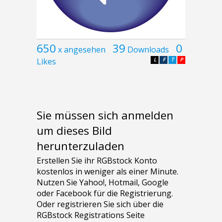
650
39
0
x angesehen
Downloads
Likes
L
F
T
P
Sie müssen sich anmelden
um dieses Bild
herunterzuladen