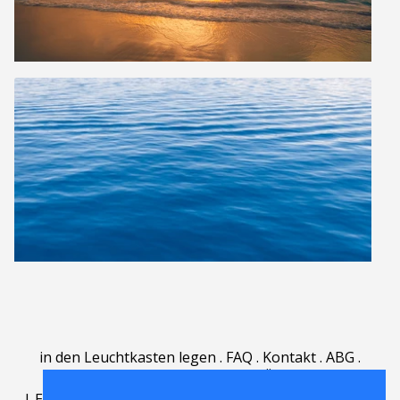
in den Leuchtkasten legen
.
FAQ
.
Kontakt
.
ABG
.
Nutzungsbedingungen
.
Über
.
|
English
|
Deutsch
|
Español
|
Polski
|
Português
|