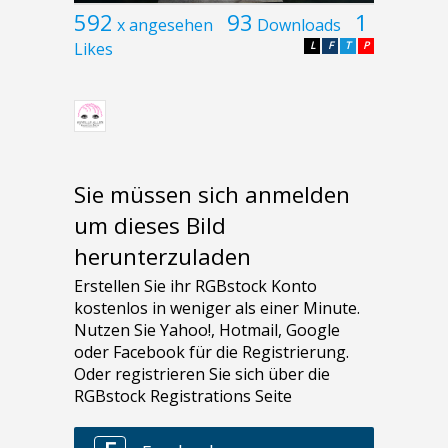
592
93
1
x angesehen
Downloads
Likes
L
F
T
P
Sie müssen sich anmelden
um dieses Bild
herunterzuladen