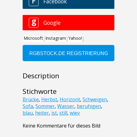
Description
Stichworte
Brücke
,
Herbst
,
Horizont
,
Schweigen
,
Sofa
,
Sommer
,
Wasser
,
beruhigen
,
blau
,
heiter
,
ist
,
still
,
wiev
Keine Kommentare für dieses Bild