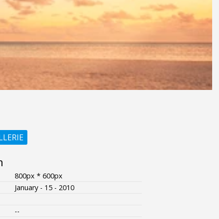
LLERIE
n
800px * 600px
January - 15 - 2010
--