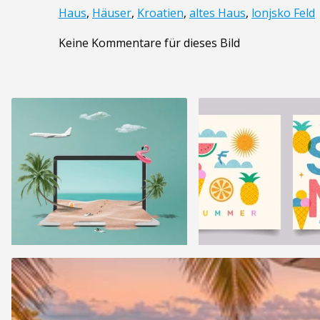
Haus
,
Häuser
,
Kroatien
,
altes Haus
,
lonjsko Feld
Keine Kommentare für dieses Bild