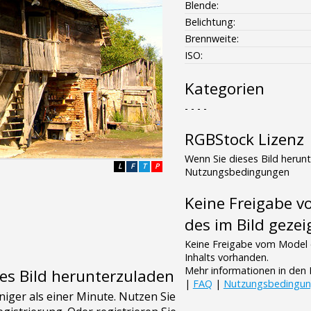
Blende:
Belichtung:
Brennweite:
ISO:
Kategorien
- - - -
RGBStock Lizenz
Wenn Sie dieses Bild herun
L
F
T
P
Nutzungsbedingungen
Keine Freigabe 
des im Bild gezei
Keine Freigabe vom Model 
Inhalts vorhanden.
Mehr informationen in de
es Bild herunterzuladen
|
FAQ
|
Nutzungsbedingu