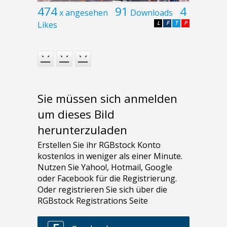
474
91
4
x angesehen
Downloads
Likes
L
F
T
P
Sie müssen sich anmelden
um dieses Bild
herunterzuladen