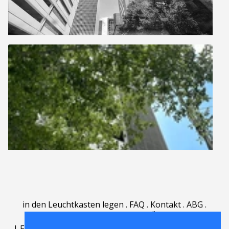
in den Leuchtkasten legen
.
FAQ
.
Kontakt
.
ABG
.
Nutzungsbedingungen
.
Über
.
|
English
|
Deutsch
|
Español
|
Polski
|
Português
|