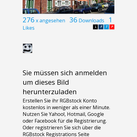
276
36
1
x angesehen
Downloads
Likes
L
F
T
P
Sie müssen sich anmelden
um dieses Bild
herunterzuladen