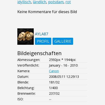
idyllisch
,
ländlich
,
potsdam
,
rot
Keine Kommentare für dieses Bild
AYLA87
PROFIL
GALLERIE
Bildeigenschaften
Abmessungen:
2592px * 1944px
Veröffentlicht:
January - 16 - 2010
Kamera:
Canon
Datum:
2008:05:11 12:29:13
Blende:
181/32
Belichtung:
1/400
Brennweite:
237/32
ISO:
--