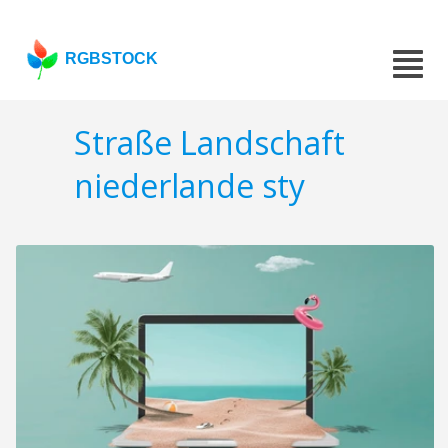
RGBSTOCK
Straße Landschaft
niederlande sty