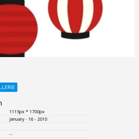
LLERIE
n
1115px * 1700px
January - 16 - 2010
--