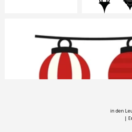
in den Le
|
E