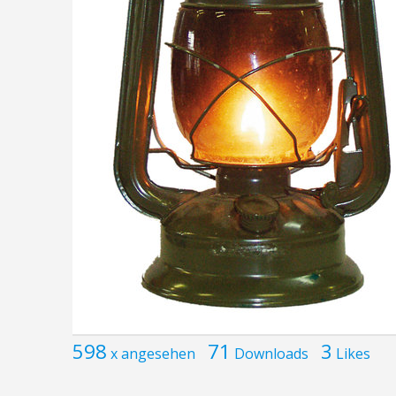
598
71
3
x angesehen
Downloads
Likes