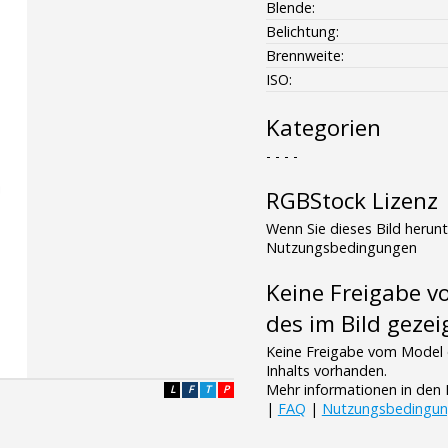
Blende:
Belichtung:
Brennweite:
ISO:
Kategorien
- - - -
RGBStock Lizenz
Wenn Sie dieses Bild herun
Nutzungsbedingungen
Keine Freigabe 
des im Bild gezei
Keine Freigabe vom Model 
Inhalts vorhanden.
Mehr informationen in de
L
F
T
P
|
FAQ
|
Nutzungsbedingu