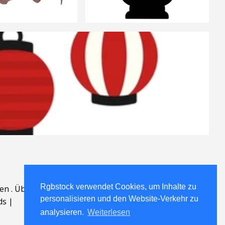
Rgbstock verwendet Cookies, um Inhalte zu
en
.
Über
.
personalisieren und den Website-Verkehr zu
ds
|
analysieren.
Weiterlesen