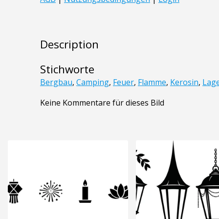
Description
Stichworte
Bergbau
,
Camping
,
Feuer
,
Flamme
,
Kerosin
,
Lag
Keine Kommentare für dieses Bild