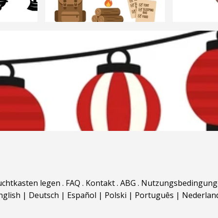
uchtkasten legen
.
FAQ
.
Kontakt
.
ABG
.
Nutzungsbedingung
nglish
|
Deutsch
|
Español
|
Polski
|
Português
|
Nederlan