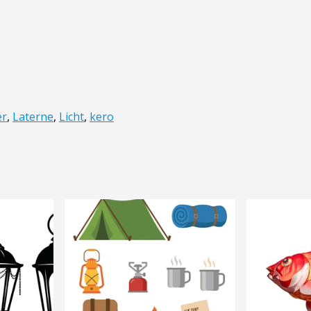
er
,
Laterne
,
Licht
,
kero