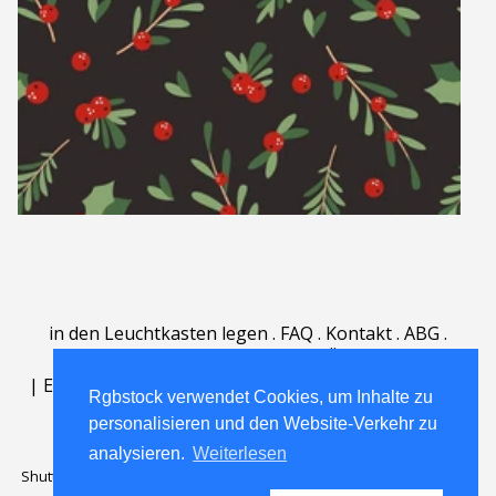
in den Leuchtkasten legen
.
FAQ
.
Kontakt
.
ABG
.
Nutzungsbedingungen
.
Über
.
|
English
|
Deutsch
|
Español
|
Polski
|
Português
|
Rgbstock verwendet Cookies, um Inhalte zu
Nederlands
|
personalisieren und den Website-Verkehr zu
analysieren.
Weiterlesen
Shutterstock official partner of Rgbstock
Saqurai AI official partner of