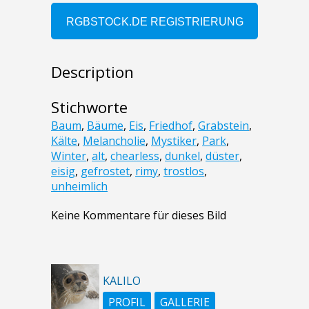
Description
Stichworte
Baum
,
Bäume
,
Eis
,
Friedhof
,
Grabstein
,
Kälte
,
Melancholie
,
Mystiker
,
Park
,
Winter
,
alt
,
chearless
,
dunkel
,
düster
,
eisig
,
gefrostet
,
rimy
,
trostlos
,
unheimlich
Keine Kommentare für dieses Bild
KALILO
PROFIL
GALLERIE