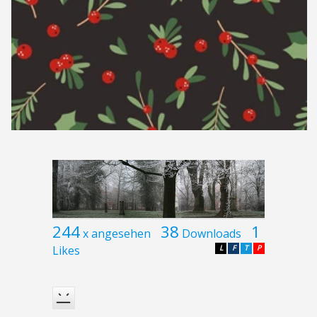
244
38
1
x angesehen
Downloads
Likes
L
F
T
P