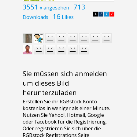
3551
713
x angesehen
16
L
F
T
P
Downloads
Likes
Sie müssen sich anmelden
um dieses Bild
herunterzuladen