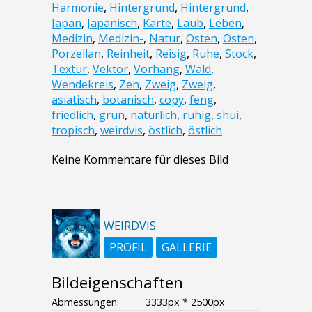
Harmonie
,
Hintergrund
,
Hintergrund
,
Japan
,
Japanisch
,
Karte
,
Laub
,
Leben
,
Medizin
,
Medizin-
,
Natur
,
Osten
,
Osten
,
Porzellan
,
Reinheit
,
Reisig
,
Ruhe
,
Stock
,
Textur
,
Vektor
,
Vorhang
,
Wald
,
Wendekreis
,
Zen
,
Zweig
,
Zweig
,
asiatisch
,
botanisch
,
copy
,
feng
,
friedlich
,
grün
,
natürlich
,
ruhig
,
shui
,
tropisch
,
weirdvis
,
östlich
,
östlich
Keine Kommentare für dieses Bild
WEIRDVIS
PROFIL
GALLERIE
Bildeigenschaften
Abmessungen:
3333px * 2500px