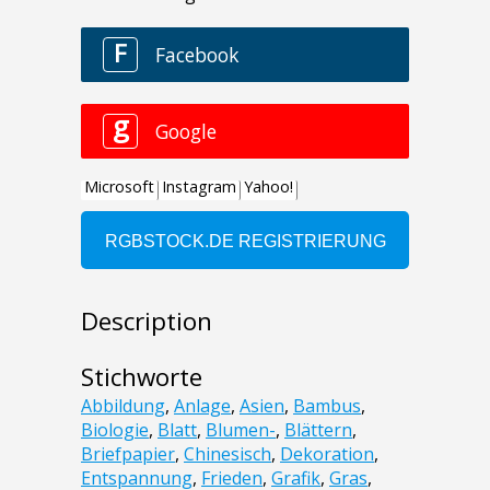
Description
Stichworte
Abbildung
,
Anlage
,
Asien
,
Bambus
,
Biologie
,
Blatt
,
Blumen-
,
Blättern
,
Briefpapier
,
Chinesisch
,
Dekoration
,
Entspannung
,
Frieden
,
Grafik
,
Gras
,