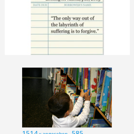
1514
585
x angesehen