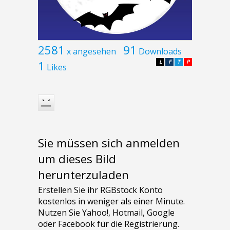
2581
91
x angesehen
Downloads
1
L
F
T
P
Likes
Sie müssen sich anmelden
um dieses Bild
herunterzuladen