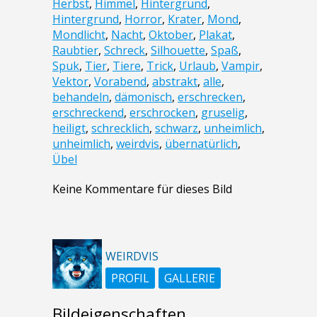
Herbst
,
Himmel
,
Hintergrund
,
Hintergrund
,
Horror
,
Krater
,
Mond
,
Mondlicht
,
Nacht
,
Oktober
,
Plakat
,
Raubtier
,
Schreck
,
Silhouette
,
Spaß
,
Spuk
,
Tier
,
Tiere
,
Trick
,
Urlaub
,
Vampir
,
Vektor
,
Vorabend
,
abstrakt
,
alle
,
behandeln
,
dämonisch
,
erschrecken
,
erschreckend
,
erschrocken
,
gruselig
,
heiligt
,
schrecklich
,
schwarz
,
unheimlich
,
unheimlich
,
weirdvis
,
übernatürlich
,
Übel
Keine Kommentare für dieses Bild
WEIRDVIS
PROFIL
GALLERIE
Bildeigenschaften