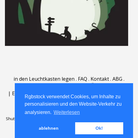
in den Leuchtkasten legen
.
FAQ
.
Kontakt
.
ABG
.
Nutzungsbedingungen
.
Über
.
|
English
|
Deutsch
|
Español
|
Polski
|
Português
|
Rgbstock verwendet Cookies, um Inhalte zu
Nederlands
|
personalisieren und den Website-Verkehr zu
analysieren.
Weiterlesen
Shutterstock official partner of Rgbstock
Saqurai AI official partner of
Rgbstock
ablehnen
Ok!