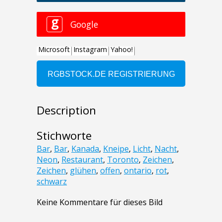
Description
Stichworte
Bar
,
Bar
,
Kanada
,
Kneipe
,
Licht
,
Nacht
,
Neon
,
Restaurant
,
Toronto
,
Zeichen
,
Zeichen
,
glühen
,
offen
,
ontario
,
rot
,
schwarz
Keine Kommentare für dieses Bild