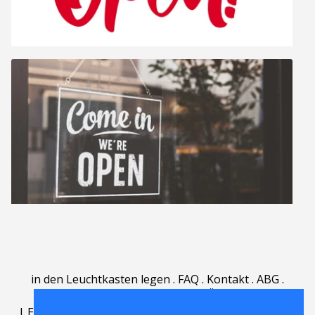
in den Leuchtkasten legen
.
FAQ
.
Kontakt
.
ABG
.
Nutzungsbedingungen
.
Über
.
|
English
|
Deutsch
|
Español
|
Polski
|
Português
|