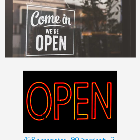
458
90
2
x angesehen
Downloads