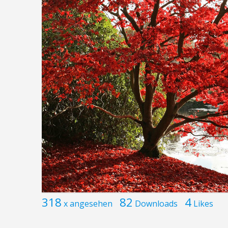
318
82
4
x angesehen
Downloads
Likes