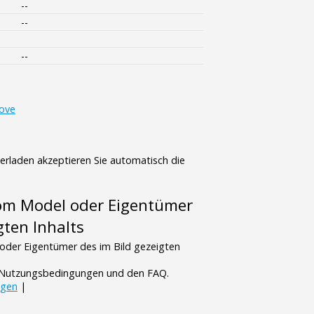
--
--
--
love
terladen akzeptieren Sie automatisch die
vom Model oder Eigentümer
gten Inhalts
oder Eigentümer des im Bild gezeigten
n Nutzungsbedingungen und den FAQ.
ngen
|