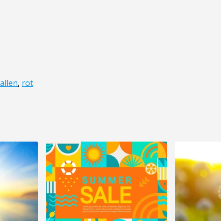
fallen
,
rot