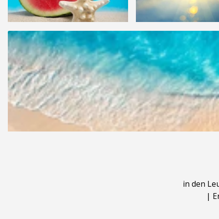
in den Le
|
E