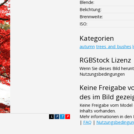
Blende:
Belichtung:
Brennweite:
ISO:
Kategorien
autumn
trees_and_bushes
RGBStock Lizenz
Wenn Sie dieses Bild herun
Nutzungsbedingungen
Keine Freigabe 
des im Bild gezei
Keine Freigabe vom Model 
Inhalts vorhanden.
Mehr informationen in de
L
F
T
P
|
FAQ
|
Nutzungsbedingu