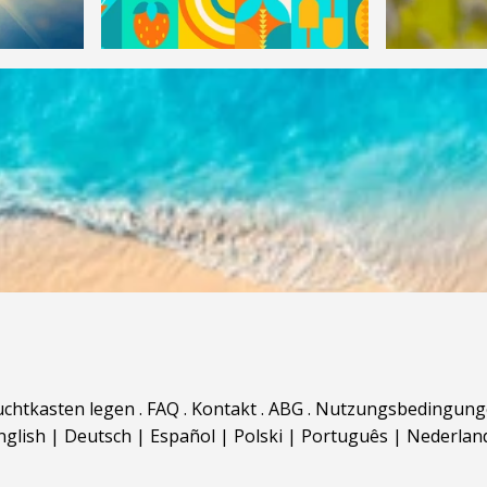
uchtkasten legen
.
FAQ
.
Kontakt
.
ABG
.
Nutzungsbedingung
nglish
|
Deutsch
|
Español
|
Polski
|
Português
|
Nederlan