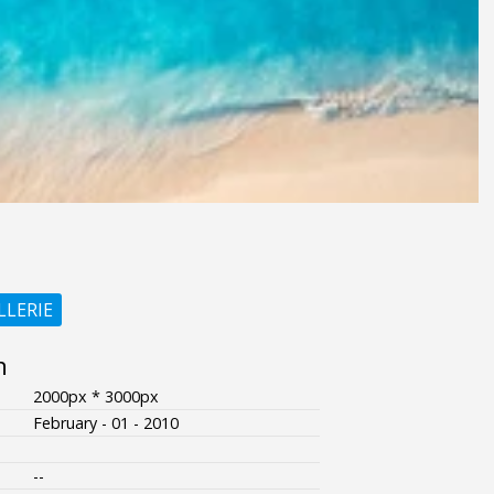
LLERIE
n
2000px * 3000px
February - 01 - 2010
--