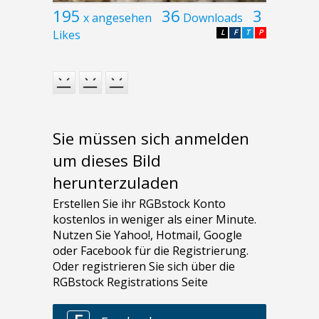
195
36
3
x angesehen
Downloads
Likes
L
F
T
P
Sie müssen sich anmelden
um dieses Bild
herunterzuladen