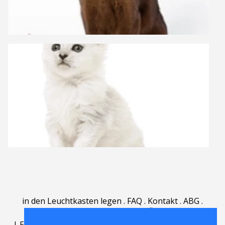
in den Leuchtkasten legen
.
FAQ
.
Kontakt
.
ABG
.
Nutzungsbedingungen
.
Über
.
|
English
|
Deutsch
|
Español
|
Polski
|
Português
|