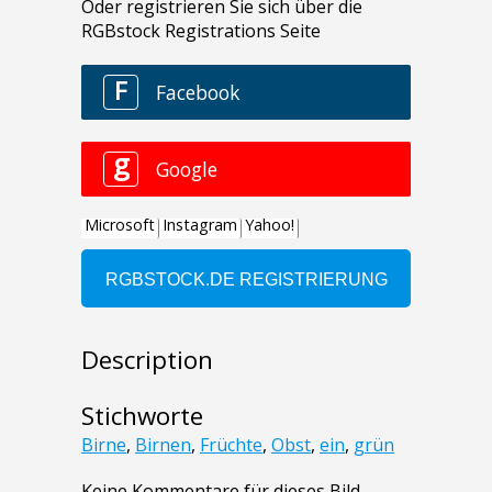
Description
Stichworte
Birne
,
Birnen
,
Früchte
,
Obst
,
ein
,
grün
Keine Kommentare für dieses Bild