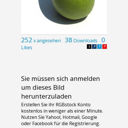
252
38
0
x angesehen
Downloads
Likes
L
F
T
P
Sie müssen sich anmelden
um dieses Bild
herunterzuladen