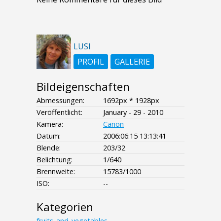
LUSI
PROFIL
GALLERIE
Bildeigenschaften
Abmessungen:
1692px * 1928px
Veröffentlicht:
January - 29 - 2010
Kamera:
Canon
Datum:
2006:06:15 13:13:41
Blende:
203/32
Belichtung:
1/640
Brennweite:
15783/1000
ISO:
--
Kategorien
fruits_and_vegetables