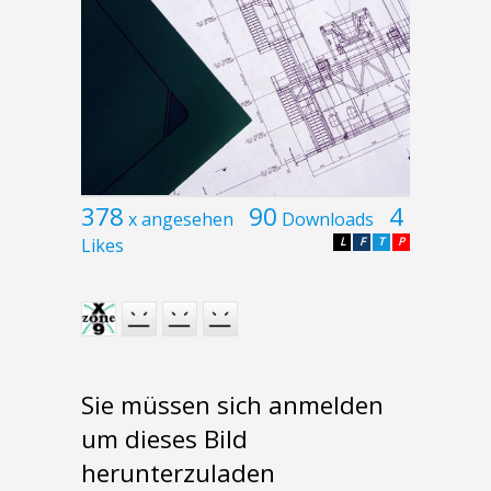
378
90
4
x angesehen
Downloads
Likes
L
F
T
P
Sie müssen sich anmelden
um dieses Bild
herunterzuladen