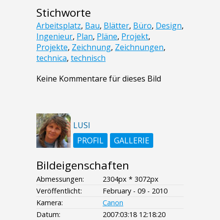
Stichworte
Arbeitsplatz
,
Bau
,
Blätter
,
Büro
,
Design
,
Ingenieur
,
Plan
,
Pläne
,
Projekt
,
Projekte
,
Zeichnung
,
Zeichnungen
,
technica
,
technisch
Keine Kommentare für dieses Bild
LUSI
PROFIL
GALLERIE
Bildeigenschaften
Abmessungen:
2304px * 3072px
Veröffentlicht:
February - 09 - 2010
Kamera:
Canon
Datum:
2007:03:18 12:18:20