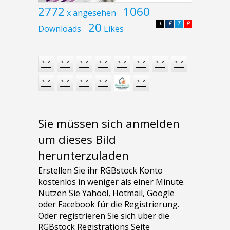
2772
1060
x angesehen
20
L
F
T
P
Downloads
Likes
Sie müssen sich anmelden
um dieses Bild
herunterzuladen