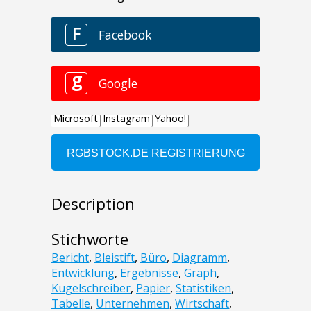
Description
Stichworte
Bericht
,
Bleistift
,
Büro
,
Diagramm
,
Entwicklung
,
Ergebnisse
,
Graph
,
Kugelschreiber
,
Papier
,
Statistiken
,
Tabelle
,
Unternehmen
,
Wirtschaft
,