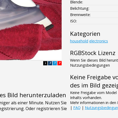
Blende:
Belichtung:
Brennweite:
ISO:
Kategorien
household
electronics
RGBStock Lizenz
Wenn Sie dieses Bild herun
L
F
T
P
Nutzungsbedingungen
Keine Freigabe 
des im Bild gezei
Keine Freigabe vom Model 
es Bild herunterzuladen
Inhalts vorhanden.
Mehr informationen in de
|
FAQ
|
Nutzungsbedingu