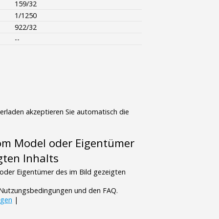
159/32
1/1250
922/32
--
terladen akzeptieren Sie automatisch die
vom Model oder Eigentümer
gten Inhalts
oder Eigentümer des im Bild gezeigten
n Nutzungsbedingungen und den FAQ.
ngen
|