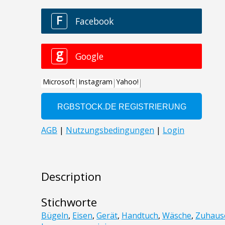
Description
Stichworte
Bügeln
,
Eisen
,
Gerät
,
Handtuch
,
Wäsche
,
Zuhaus