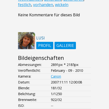
festlich
,
vorhanden
,
wickeln
Keine Kommentare für dieses Bild
LUSI
PROFIL
GALLERIE
Bildeigenschaften
Abmessungen:
2891px * 2185px
Veröffentlicht:
February - 09 - 2010
Kamera:
Canon
Datum:
2007:11:11 12:00:08
Blende:
181/32
Belichtung:
1/1250
Brennweite:
922/32
ISO:
--