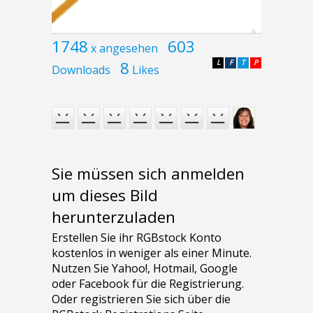
1748
603
x angesehen
8
L
F
T
P
Downloads
Likes
Sie müssen sich anmelden
um dieses Bild
herunterzuladen