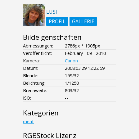
LUSI
PROFIL
GALLERIE
Bildeigenschaften
Abmessungen:
2786px * 1905px
Veröffentlicht:
February - 09 - 2010
Kamera:
Canon
Datum:
2008:03:29 12:22:59
Blende:
159/32
Belichtung:
1/1250
Brennweite:
803/32
ISO:
--
Kategorien
meat
RGBStock Lizenz