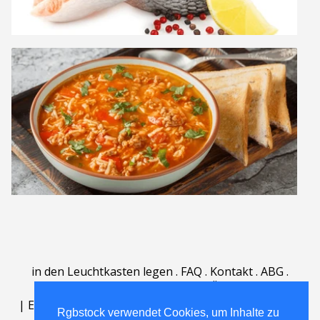
in den Leuchtkasten legen
.
FAQ
.
Kontakt
.
ABG
.
Nutzungsbedingungen
.
Über
.
|
English
|
Deutsch
|
Español
|
Polski
|
Português
|
Rgbstock verwendet Cookies, um Inhalte zu