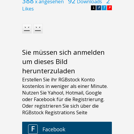
388
92
2
x angesehen
Downloads
Likes
L
F
T
P
Sie müssen sich anmelden
um dieses Bild
herunterzuladen