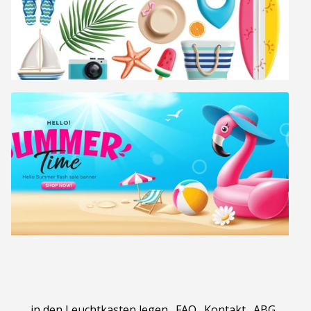
in den Leuchtkasten legen
.
FAQ
.
Kontakt
.
ABG
.