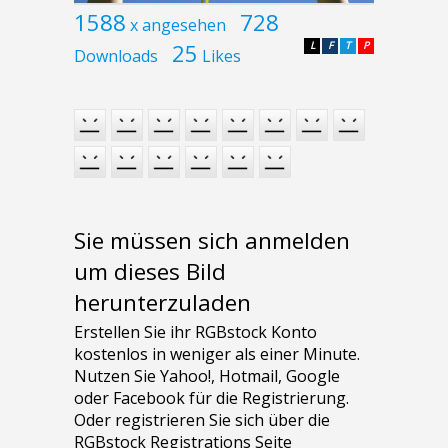
1588
728
x angesehen
25
L
F
T
P
Downloads
Likes
Sie müssen sich anmelden
um dieses Bild
herunterzuladen