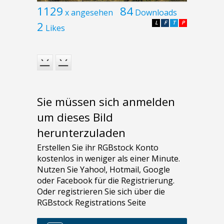
1129
84
x angesehen
Downloads
2
L
F
T
P
Likes
Sie müssen sich anmelden
um dieses Bild
herunterzuladen