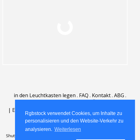
in den Leuchtkasten legen
.
FAQ
.
Kontakt
.
ABG
.
Nutzungsbedingungen
.
Über
.
|
English
|
Deutsch
|
Español
|
Polski
|
Português
|
Rgbstock verwendet Cookies, um Inhalte zu
Nederlands
|
personalisieren und den Website-Verkehr zu
analysieren.
Weiterlesen
Shutterstock official partner of Rgbstock
Saqurai AI official partner of