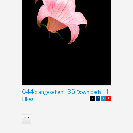
644
36
1
x angesehen
Downloads
Likes
L
F
T
P