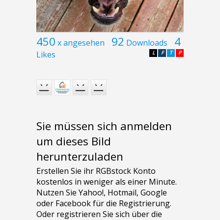
450
92
4
x angesehen
Downloads
Likes
L
F
T
P
Sie müssen sich anmelden
um dieses Bild
herunterzuladen