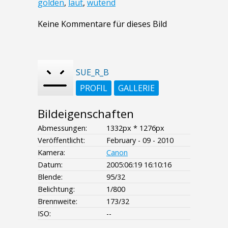
golden
,
laut
,
wütend
Keine Kommentare für dieses Bild
SUE_R_B
PROFIL
GALLERIE
Bildeigenschaften
Abmessungen:
1332px * 1276px
Veröffentlicht:
February - 09 - 2010
Kamera:
Canon
Datum:
2005:06:19 16:10:16
Blende:
95/32
Belichtung:
1/800
Brennweite:
173/32
ISO:
--