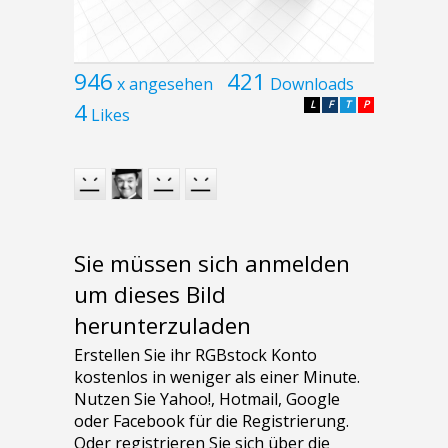
946
421
x angesehen
Downloads
4
L
F
T
P
Likes
Sie müssen sich anmelden
um dieses Bild
herunterzuladen