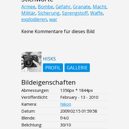
Armee
,
Bombe
,
Gefahr
,
Granate
,
Macht
,
Militär
,
Sicherung
,
Sprengstoff
,
Waffe
,
explodieren
,
war
Keine Kommentare für dieses Bild
HISKS
PROFIL
GALLERIE
Bildeigenschaften
Abmessungen:
1356px * 1844px
Veröffentlicht:
February - 13 - 2010
Kamera:
Nikon
Datum:
2009:02:15 01:59:58
Blende:
f/4.0
Belichtung:
30/10