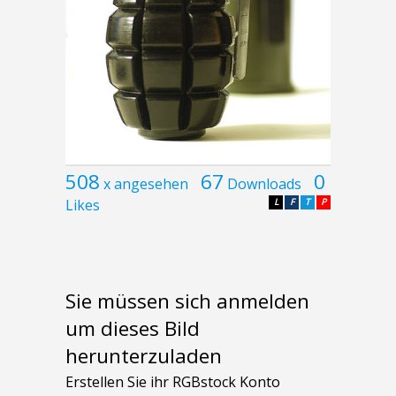
508
67
0
x angesehen
Downloads
Likes
L
F
T
P
Sie müssen sich anmelden
um dieses Bild
herunterzuladen