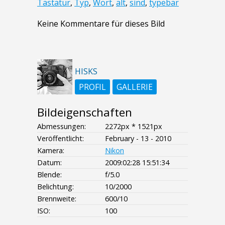
Tastatur
,
Typ
,
Wort
,
alt
,
sind
,
typebar
Keine Kommentare für dieses Bild
HISKS
PROFIL
GALLERIE
Bildeigenschaften
Abmessungen:
2272px * 1521px
Veröffentlicht:
February - 13 - 2010
Kamera:
Nikon
Datum:
2009:02:28 15:51:34
Blende:
f/5.0
Belichtung:
10/2000
Brennweite:
600/10
ISO:
100