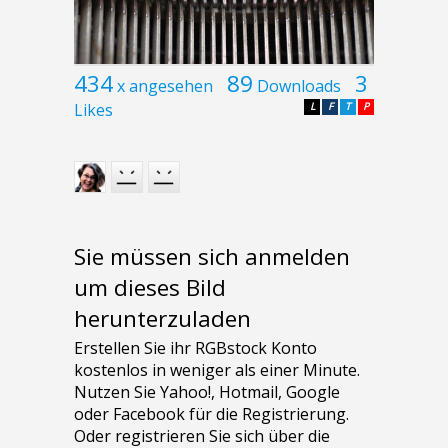
434
89
3
x angesehen
Downloads
Likes
L
F
T
P
Sie müssen sich anmelden
um dieses Bild
herunterzuladen