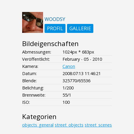
WOODSY
PROFIL
GALLERIE
Bildeigenschaften
Abmessungen:
1024px * 683px
Veröffentlicht:
February - 05 - 2010
Kamera:
Canon
Datum:
2008:07:13 11:46:21
Blende:
325770/65536
Belichtung:
1/200
Brennweite:
55/1
ISO:
100
Kategorien
objects_general
street_objects
street_scenes