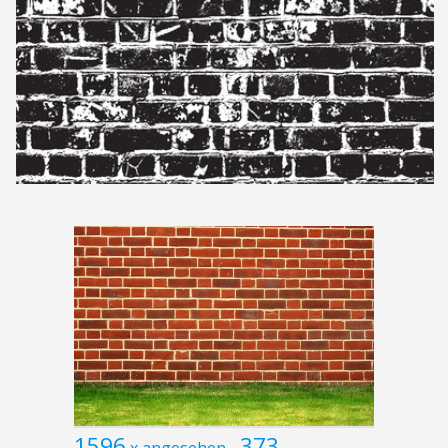
1596
373
x angesehen