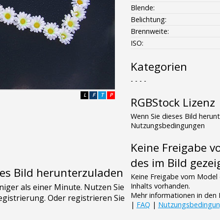
Blende:
Belichtung:
Brennweite:
ISO:
Kategorien
- - - -
L
F
T
P
RGBStock Lizenz
Wenn Sie dieses Bild herun
Nutzungsbedingungen
Keine Freigabe 
des im Bild gezei
es Bild herunterzuladen
Keine Freigabe vom Model 
Inhalts vorhanden.
Mehr informationen in de
|
FAQ
|
Nutzungsbedingu