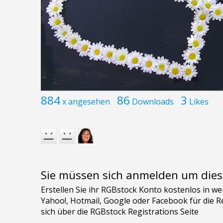
884
86
3
x angesehen
Downloads
Likes
Sie müssen sich anmelden um dies