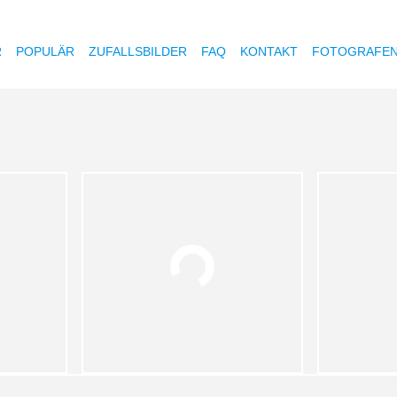
R
POPULÄR
ZUFALLSBILDER
FAQ
KONTAKT
FOTOGRAFE