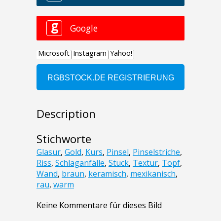
Description
Stichworte
Glasur
,
Gold
,
Kurs
,
Pinsel
,
Pinselstriche
,
Riss
,
Schlaganfälle
,
Stuck
,
Textur
,
Topf
,
Wand
,
braun
,
keramisch
,
mexikanisch
,
rau
,
warm
Keine Kommentare für dieses Bild