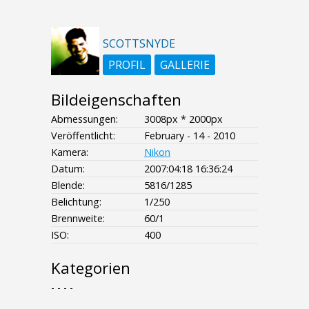
SCOTTSNYDE
PROFIL
GALLERIE
Bildeigenschaften
Abmessungen:
3008px * 2000px
Veröffentlicht:
February - 14 - 2010
Kamera:
Nikon
Datum:
2007:04:18 16:36:24
Blende:
5816/1285
Belichtung:
1/250
Brennweite:
60/1
ISO:
400
Kategorien
- - - -