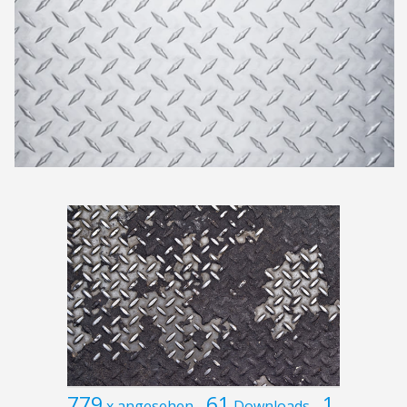
779
61
1
x angesehen
Downloads