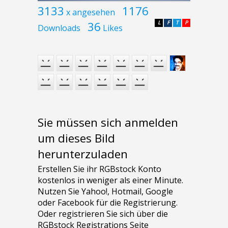
3133
1176
x angesehen
36
L
F
T
P
Downloads
Likes
Sie müssen sich anmelden
um dieses Bild
herunterzuladen