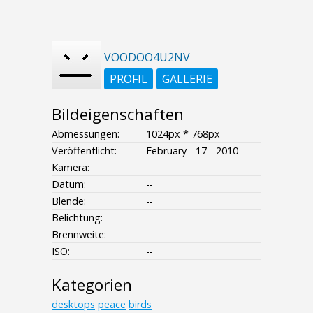
VOODOO4U2NV
PROFIL
GALLERIE
Bildeigenschaften
Abmessungen:
1024px * 768px
Veröffentlicht:
February - 17 - 2010
Kamera:
Datum:
--
Blende:
--
Belichtung:
--
Brennweite:
ISO:
--
Kategorien
desktops
peace
birds