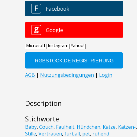
Description
Stichworte
Baby
,
Couch
,
Faulheit
,
Hündchen
,
Katze
,
Katzen-
Stille
,
Vertrauen
,
furball
,
pet
,
ruhend