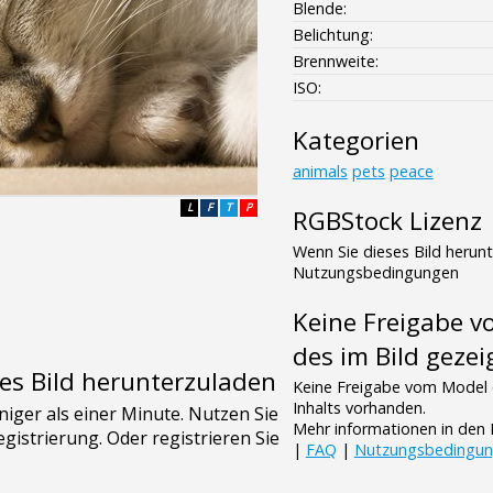
Blende:
Belichtung:
Brennweite:
ISO:
Kategorien
animals
pets
peace
L
F
T
P
RGBStock Lizenz
Wenn Sie dieses Bild herun
Nutzungsbedingungen
Keine Freigabe 
des im Bild gezei
es Bild herunterzuladen
Keine Freigabe vom Model 
Inhalts vorhanden.
Mehr informationen in de
|
FAQ
|
Nutzungsbedingu