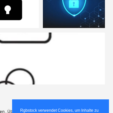
Rgbstock verwendet Cookies, um Inhalte zu
en
.
Über
.