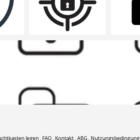
uchtkasten legen
.
FAQ
.
Kontakt
.
ABG
.
Nutzungsbedingung