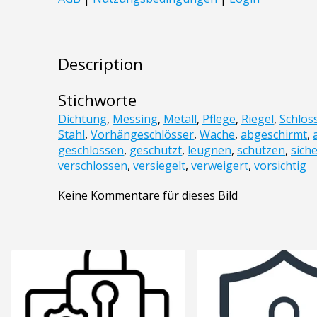
Description
Stichworte
Dichtung
,
Messing
,
Metall
,
Pflege
,
Riegel
,
Schlos
Stahl
,
Vorhängeschlösser
,
Wache
,
abgeschirmt
,
geschlossen
,
geschützt
,
leugnen
,
schützen
,
sich
verschlossen
,
versiegelt
,
verweigert
,
vorsichtig
Keine Kommentare für dieses Bild