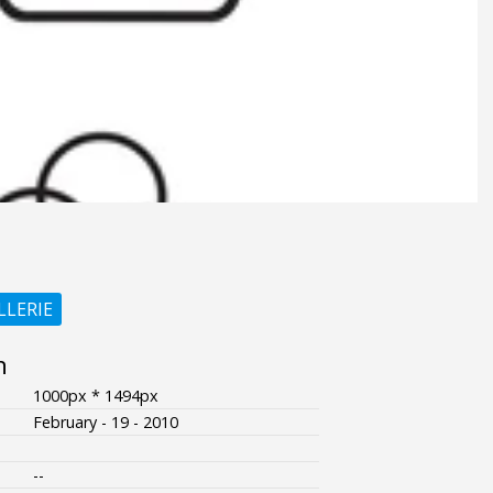
LLERIE
n
1000px * 1494px
February - 19 - 2010
--