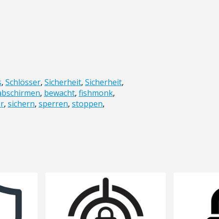
s
,
Schlösser
,
Sicherheit
,
Sicherheit
,
abschirmen
,
bewacht
,
fishmonk
,
er
,
sichern
,
sperren
,
stoppen
,