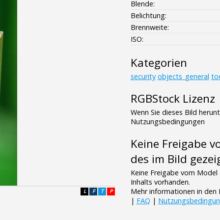
Blende:
Belichtung:
Brennweite:
ISO:
Kategorien
security
objects_general
to
RGBStock Lizenz
Wenn Sie dieses Bild herun
Nutzungsbedingungen
Keine Freigabe 
des im Bild gezei
Keine Freigabe vom Model 
Inhalts vorhanden.
Mehr informationen in de
L
F
T
P
|
FAQ
|
Nutzungsbedingu