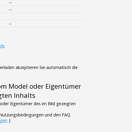
--
--
--
ols
terladen akzeptieren Sie automatisch die
vom Model oder Eigentümer
gten Inhalts
oder Eigentümer des im Bild gezeigten
n Nutzungsbedingungen und den FAQ.
ngen
|