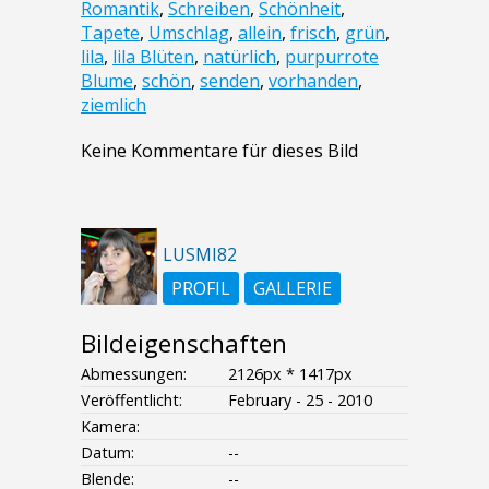
Romantik
,
Schreiben
,
Schönheit
,
Tapete
,
Umschlag
,
allein
,
frisch
,
grün
,
lila
,
lila Blüten
,
natürlich
,
purpurrote
Blume
,
schön
,
senden
,
vorhanden
,
ziemlich
Keine Kommentare für dieses Bild
LUSMI82
PROFIL
GALLERIE
Bildeigenschaften
Abmessungen:
2126px * 1417px
Veröffentlicht:
February - 25 - 2010
Kamera:
Datum:
--
Blende:
--