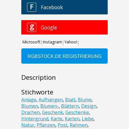
Description
Stichworte
Anlage
,
Aufhängen
,
Blatt
,
Blume
,
Blumen
,
Blumen-
,
Blättern
,
Design
,
Drachen
,
Geschenk
,
Geschenke
,
Hintergrund
,
Karte
,
Karten
,
Liebe
,
Natur
,
Pflanzen
,
Post
,
Rahmen
,