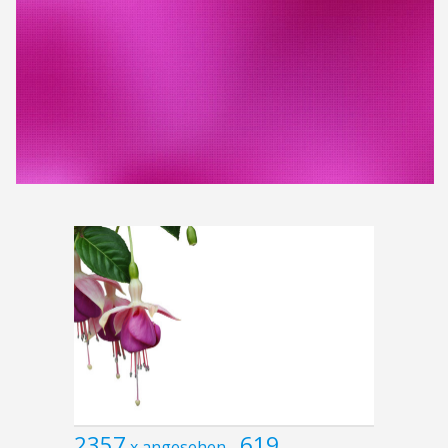
2357
619
x angesehen