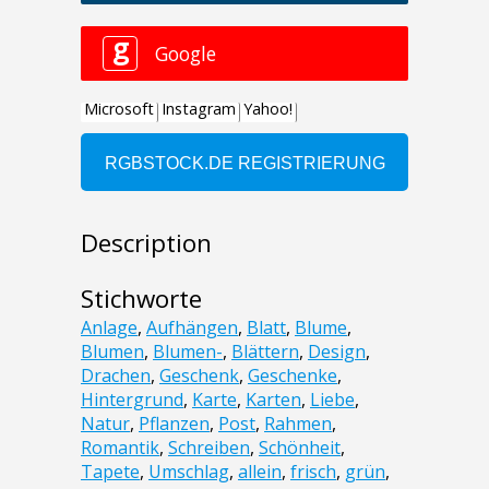
Description
Stichworte
Anlage
,
Aufhängen
,
Blatt
,
Blume
,
Blumen
,
Blumen-
,
Blättern
,
Design
,
Drachen
,
Geschenk
,
Geschenke
,
Hintergrund
,
Karte
,
Karten
,
Liebe
,
Natur
,
Pflanzen
,
Post
,
Rahmen
,
Romantik
,
Schreiben
,
Schönheit
,
Tapete
,
Umschlag
,
allein
,
frisch
,
grün
,