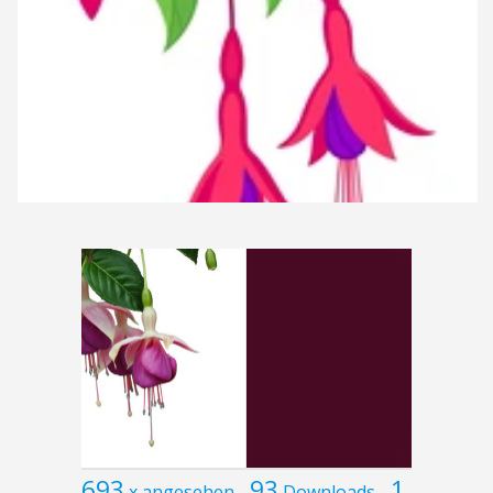
693
93
1
x angesehen
Downloads