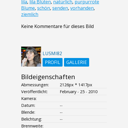
lila
,
lila Blüten
,
natürlich
,
purpurrote
Blume
,
schön
,
senden
,
vorhanden
,
ziemlich
Keine Kommentare für dieses Bild
LUSMI82
PROFIL
GALLERIE
Bildeigenschaften
Abmessungen:
2126px * 1417px
Veröffentlicht:
February - 25 - 2010
Kamera:
Datum:
--
Blende:
--
Belichtung:
--
Brennweite: