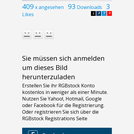
409
93
3
x angesehen
Downloads
Likes
L
F
T
P
Sie müssen sich anmelden
um dieses Bild
herunterzuladen