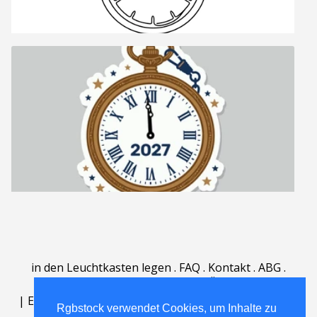
in den Leuchtkasten legen
.
FAQ
.
Kontakt
.
ABG
.
Nutzungsbedingungen
.
Über
.
|
English
|
Deutsch
|
Español
|
Polski
|
Português
|
Rgbstock verwendet Cookies, um Inhalte zu
Nederlands
|