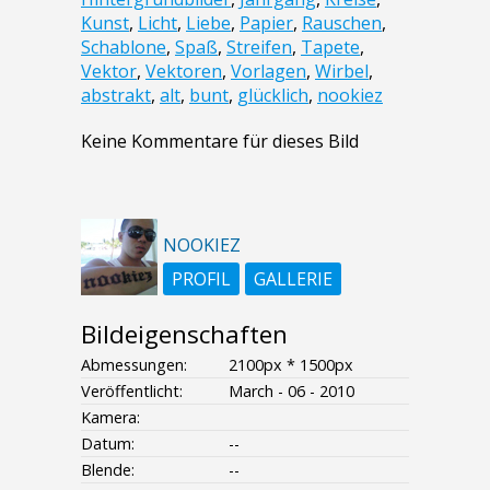
Kunst
,
Licht
,
Liebe
,
Papier
,
Rauschen
,
Schablone
,
Spaß
,
Streifen
,
Tapete
,
Vektor
,
Vektoren
,
Vorlagen
,
Wirbel
,
abstrakt
,
alt
,
bunt
,
glücklich
,
nookiez
Keine Kommentare für dieses Bild
NOOKIEZ
PROFIL
GALLERIE
Bildeigenschaften
Abmessungen:
2100px * 1500px
Veröffentlicht:
March - 06 - 2010
Kamera:
Datum:
--
Blende:
--