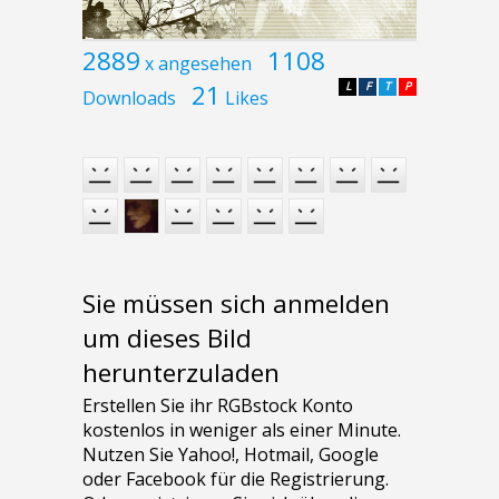
2889
1108
x angesehen
21
L
F
T
P
Downloads
Likes
Sie müssen sich anmelden
um dieses Bild
herunterzuladen