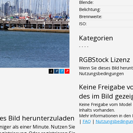
Blende:
Belichtung:
Brennweite:
ISO:
Kategorien
- - - -
RGBStock Lizenz
Wenn Sie dieses Bild herun
L
F
T
P
Nutzungsbedingungen
Keine Freigabe 
des im Bild gezei
Keine Freigabe vom Model 
Inhalts vorhanden.
Mehr informationen in de
es Bild herunterzuladen
|
FAQ
|
Nutzungsbedingu