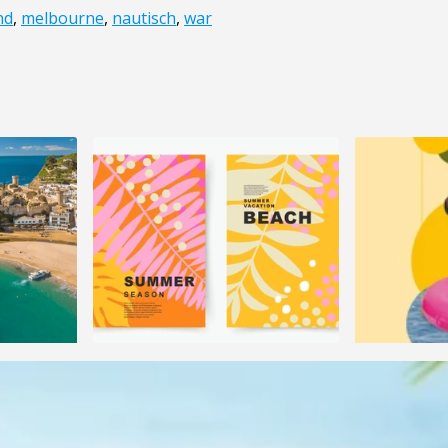
nd
,
melbourne
,
nautisch
,
war