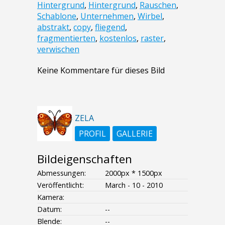
Hintergrund
,
Hintergrund
,
Rauschen
,
Schablone
,
Unternehmen
,
Wirbel
,
abstrakt
,
copy
,
fliegend
,
fragmentierten
,
kostenlos
,
raster
,
verwischen
Keine Kommentare für dieses Bild
ZELA
PROFIL
GALLERIE
Bildeigenschaften
Abmessungen:
2000px * 1500px
Veröffentlicht:
March - 10 - 2010
Kamera:
Datum:
--
Blende:
--