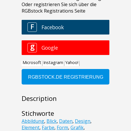
Description
Stichworte
Abbildung
,
Blick
,
Daten
,
Design
,
Element
,
Farbe
,
Form
,
Grafik
,