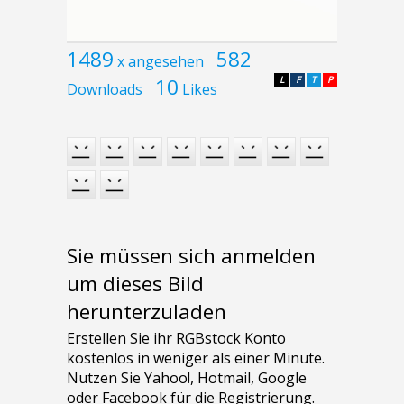
1489
582
x angesehen
10
L
F
T
P
Downloads
Likes
Sie müssen sich anmelden
um dieses Bild
herunterzuladen