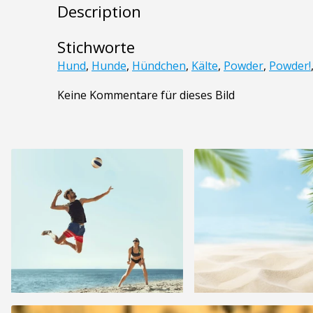
Description
Stichworte
Hund
,
Hunde
,
Hündchen
,
Kälte
,
Powder
,
Powder!
Keine Kommentare für dieses Bild