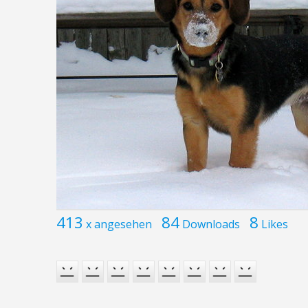
413
84
8
x angesehen
Downloads
Likes