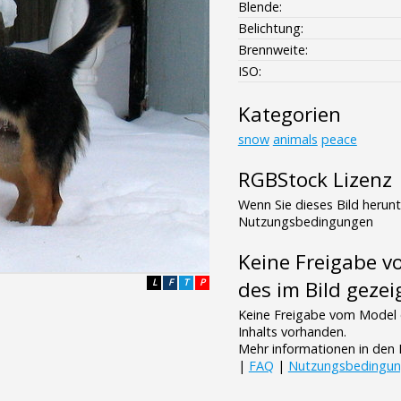
Blende:
Belichtung:
Brennweite:
ISO:
Kategorien
snow
animals
peace
RGBStock Lizenz
Wenn Sie dieses Bild herun
Nutzungsbedingungen
Keine Freigabe 
L
F
T
P
des im Bild gezei
Keine Freigabe vom Model 
Inhalts vorhanden.
Mehr informationen in de
|
FAQ
|
Nutzungsbedingu