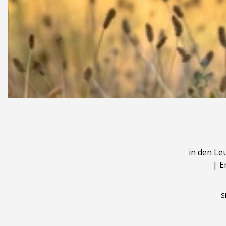
in den Le
|
E
S