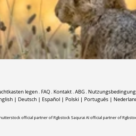
uchtkasten legen
.
FAQ
.
Kontakt
.
ABG
.
Nutzungsbedingung
nglish
|
Deutsch
|
Español
|
Polski
|
Português
|
Nederlan
hutterstock official partner of Rgbstock
Saqurai AI official partner of Rgbsto