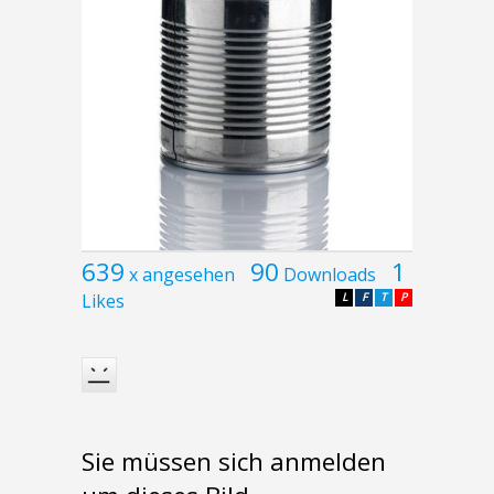
639
90
1
x angesehen
Downloads
Likes
L
F
T
P
Sie müssen sich anmelden