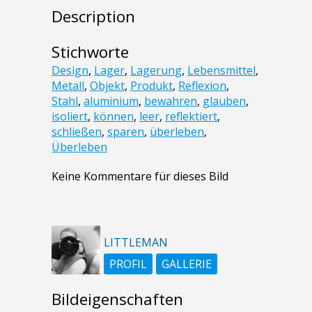
Description
Stichworte
Design
,
Lager
,
Lagerung
,
Lebensmittel
,
Metall
,
Objekt
,
Produkt
,
Reflexion
,
Stahl
,
aluminium
,
bewahren
,
glauben
,
isoliert
,
können
,
leer
,
reflektiert
,
schließen
,
sparen
,
überleben
,
Überleben
Keine Kommentare für dieses Bild
LITTLEMAN
PROFIL
GALLERIE
Bildeigenschaften