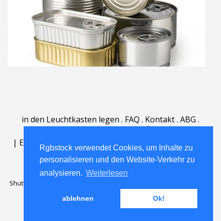
in den Leuchtkasten legen
.
FAQ
.
Kontakt
.
ABG
.
Nutzungsbedingungen
.
Über
.
|
English
|
Deutsch
|
Español
|
Polski
|
Português
|
Rgbstock verwendet Cookies, um Inhalte zu
Nederlands
|
personalisieren und den Website-Verkehr zu
analysieren.
Weiterlesen
Shutterstock official partner of Rgbstock
Saqurai AI official partner of
Rgbstock
ablehnen
Ok!