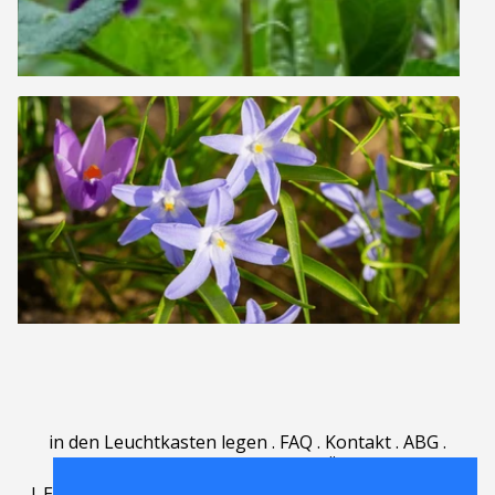
in den Leuchtkasten legen
.
FAQ
.
Kontakt
.
ABG
.
Nutzungsbedingungen
.
Über
.
|
English
|
Deutsch
|
Español
|
Polski
|
Português
|