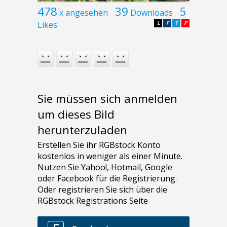
478
39
5
x angesehen
Downloads
Likes
L
F
T
P
Sie müssen sich anmelden
um dieses Bild
herunterzuladen