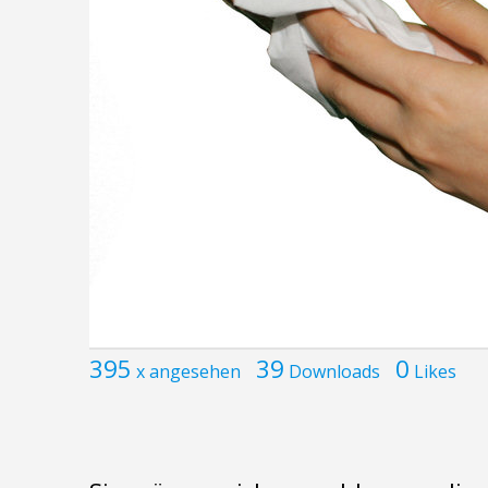
395
39
0
x angesehen
Downloads
Likes