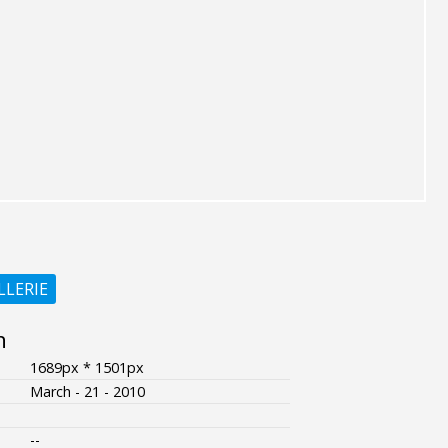
LLERIE
n
1689px * 1501px
March - 21 - 2010
--