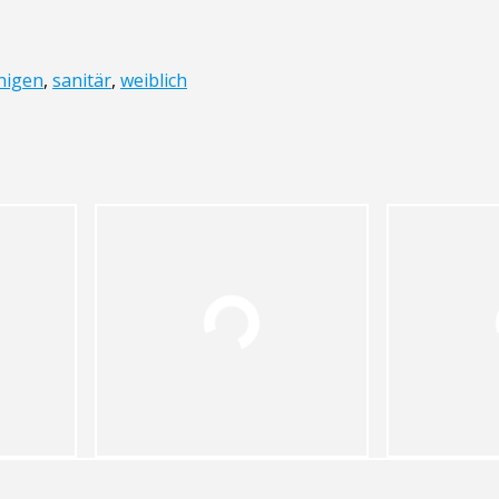
nigen
,
sanitär
,
weiblich