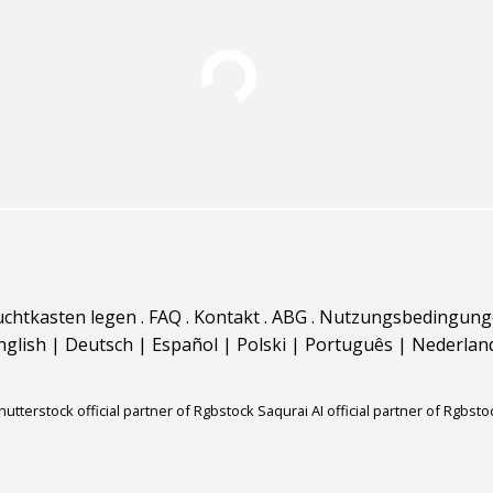
uchtkasten legen
.
FAQ
.
Kontakt
.
ABG
.
Nutzungsbedingung
nglish
|
Deutsch
|
Español
|
Polski
|
Português
|
Nederlan
hutterstock official partner of Rgbstock
Saqurai AI official partner of Rgbsto