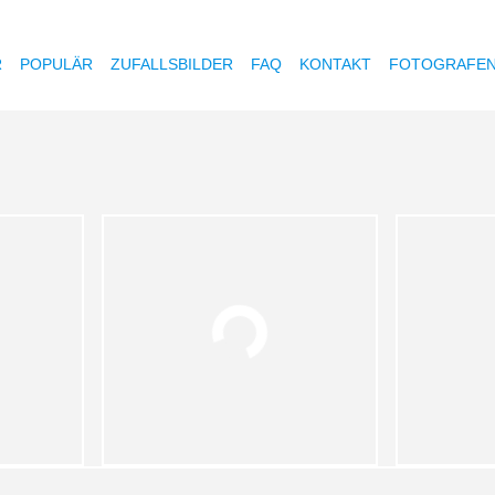
R
POPULÄR
ZUFALLSBILDER
FAQ
KONTAKT
FOTOGRAFE