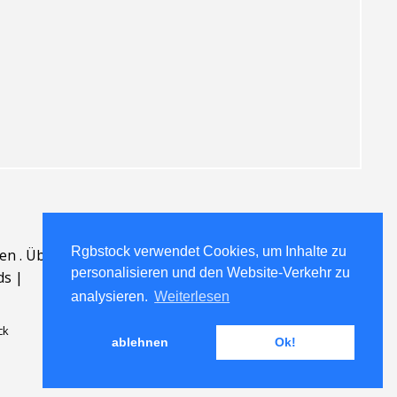
Rgbstock verwendet Cookies, um Inhalte zu
en
.
Über
.
personalisieren und den Website-Verkehr zu
ds
|
analysieren.
Weiterlesen
ck
ablehnen
Ok!