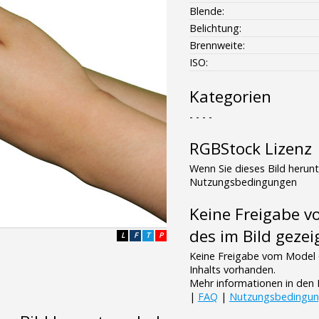
Blende:
Belichtung:
Brennweite:
ISO:
Kategorien
- - - -
RGBStock Lizenz
Wenn Sie dieses Bild herun
Nutzungsbedingungen
Keine Freigabe 
des im Bild gezei
L
F
T
P
Keine Freigabe vom Model 
Inhalts vorhanden.
Mehr informationen in de
|
FAQ
|
Nutzungsbedingu