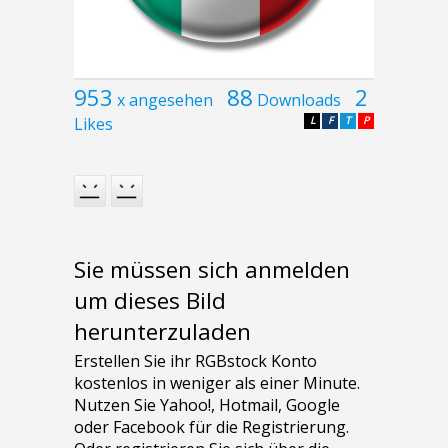
953
88
2
x angesehen
Downloads
Likes
L
F
T
P
Sie müssen sich anmelden
um dieses Bild
herunterzuladen