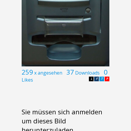
259
37
0
x angesehen
Downloads
Likes
L
F
T
P
Sie müssen sich anmelden
um dieses Bild
herunterzuladen