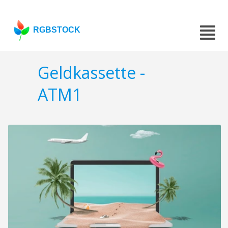
RGBSTOCK
Geldkassette -
ATM1