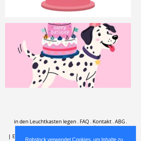
in den Leuchtkasten legen
.
FAQ
.
Kontakt
.
ABG
.
Nutzungsbedingungen
.
Über
.
|
English
|
Deutsch
|
Español
|
Polski
|
Português
|
Rgbstock verwendet Cookies, um Inhalte zu