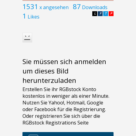
1531
87
x angesehen
Downloads
1
L
F
T
P
Likes
Sie müssen sich anmelden
um dieses Bild
herunterzuladen