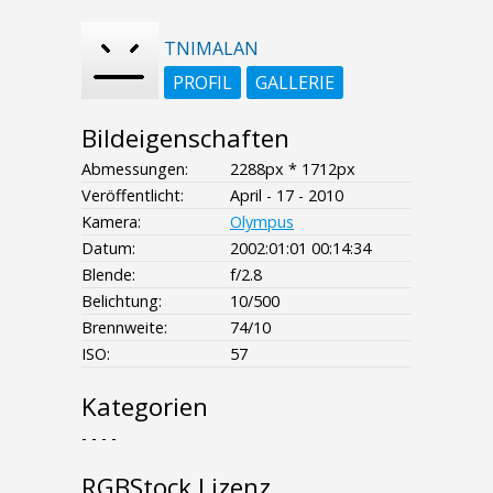
TNIMALAN
PROFIL
GALLERIE
Bildeigenschaften
Abmessungen:
2288px * 1712px
Veröffentlicht:
April - 17 - 2010
Kamera:
Olympus
Datum:
2002:01:01 00:14:34
Blende:
f/2.8
Belichtung:
10/500
Brennweite:
74/10
ISO:
57
Kategorien
- - - -
RGBStock Lizenz