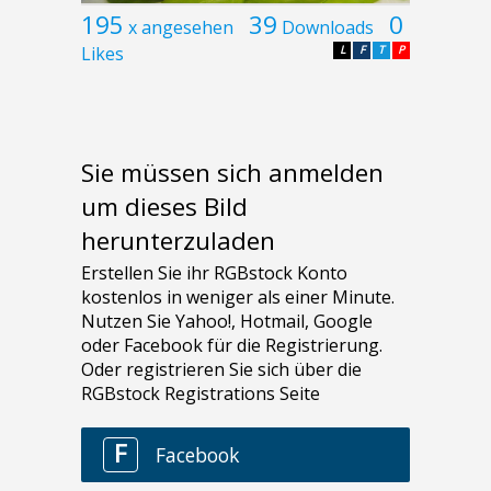
195
39
0
x angesehen
Downloads
Likes
L
F
T
P
Sie müssen sich anmelden
um dieses Bild
herunterzuladen