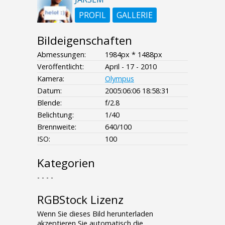
PROFIL
GALLERIE
Bildeigenschaften
Abmessungen:
1984px * 1488px
Veröffentlicht:
April - 17 - 2010
Kamera:
Olympus
Datum:
2005:06:06 18:58:31
Blende:
f/2.8
Belichtung:
1/40
Brennweite:
640/100
ISO:
100
Kategorien
- - - -
RGBStock Lizenz
Wenn Sie dieses Bild herunterladen
akzeptieren Sie automatisch die