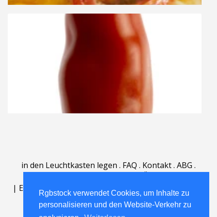
in den Leuchtkasten legen
.
FAQ
.
Kontakt
.
ABG
.
Nutzungsbedingungen
.
Über
.
|
English
|
Deutsch
|
Español
|
Polski
|
Português
|
Rgbstock verwendet Cookies, um Inhalte zu
Nederlands
|
personalisieren und den Website-Verkehr zu