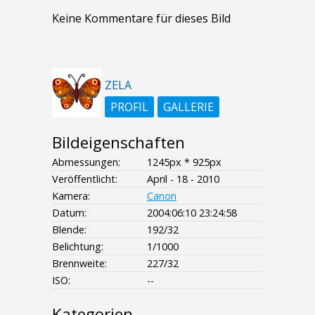
Keine Kommentare für dieses Bild
ZELA
PROFIL
GALLERIE
Bildeigenschaften
Abmessungen:
1245px * 925px
Veröffentlicht:
April - 18 - 2010
Kamera:
Canon
Datum:
2004:06:10 23:24:58
Blende:
192/32
Belichtung:
1/1000
Brennweite:
227/32
ISO:
--
Kategorien