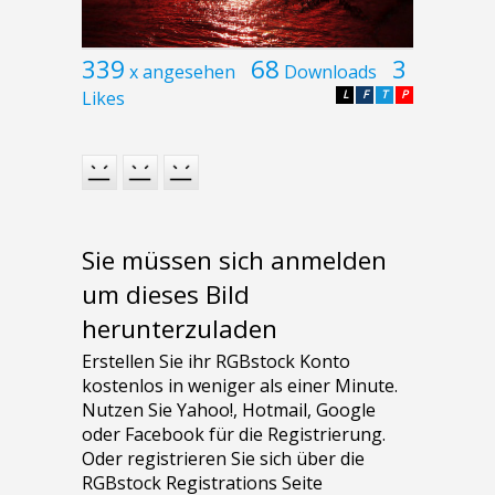
339
68
3
x angesehen
Downloads
Likes
L
F
T
P
Sie müssen sich anmelden
um dieses Bild
herunterzuladen