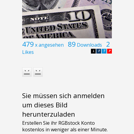
479
89
2
x angesehen
Downloads
Likes
L
F
T
P
Sie müssen sich anmelden
um dieses Bild
herunterzuladen