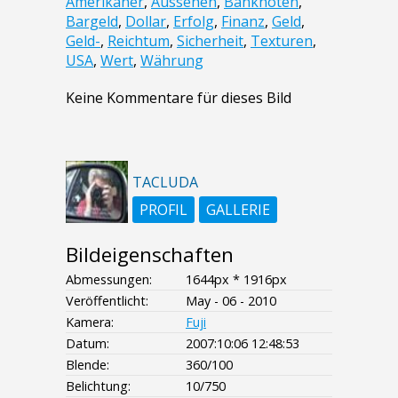
Amerikaner
,
Aussehen
,
Banknoten
,
Bargeld
,
Dollar
,
Erfolg
,
Finanz
,
Geld
,
Geld-
,
Reichtum
,
Sicherheit
,
Texturen
,
USA
,
Wert
,
Währung
Keine Kommentare für dieses Bild
TACLUDA
PROFIL
GALLERIE
Bildeigenschaften
Abmessungen:
1644px * 1916px
Veröffentlicht:
May - 06 - 2010
Kamera:
Fuji
Datum:
2007:10:06 12:48:53
Blende:
360/100
Belichtung:
10/750